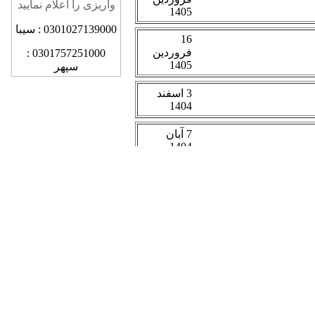
واریزی را اعلام نمایید
0301027139000 : سیبا
0301757251000 :
سپهر