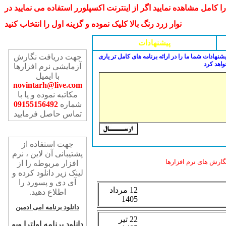
مل مشاهده نمایید اگر از اینترنت اکسپلورر استفاده می نمایید در
نوار زرد رنگ بالا کلیک نموده و گزینه اول را انتخاب کنید
تماس با ما
پیشنهادات
جهت دریافت نگارش
شنهادات شما ما را در ارائه برنامه های کامل تر یاری
واهد کرد
آزمایشی نرم افزارها
با ایمیل
novintarh@live.com
مکاتبه نموده و یا با
شماره
09155156492
تماس حاصل فرمایید
پشتیبانی آن لاین
جهت استفاده از
پشتیبانی آن لاین ، نرم
ارش های نرم افزارها
افزار مربوطه را از
لینک زیر دانلود کرده و
آی دی و پسورد را
اطلاع دهید.
دانلود برنامه امی ادمین
دانلود برنامه اولترا ویو